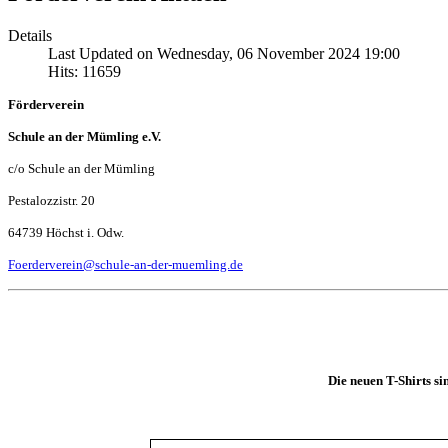
Details
Last Updated on Wednesday, 06 November 2024 19:00
Hits: 11659
Förderverein
Schule an der Mümling e.V.
c/o Schule an der Mümling
Pestalozzistr. 20
64739 Höchst i. Odw.
Foerderverein@schule-an-der-muemling.de
Die neuen T-Shirts si