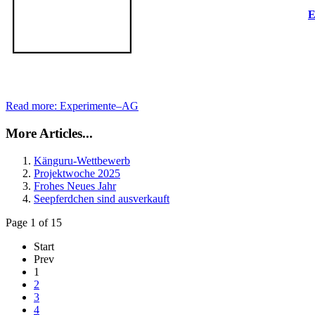
E
Read more: Experimente–AG
More Articles...
Känguru-Wettbewerb
Projektwoche 2025
Frohes Neues Jahr
Seepferdchen sind ausverkauft
Page 1 of 15
Start
Prev
1
2
3
4