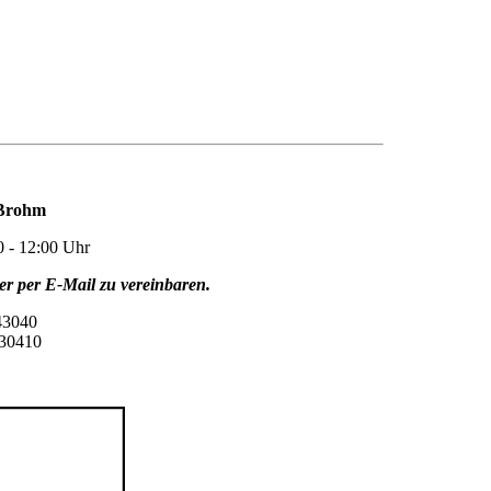
-Brohm
 - 12:00 Uhr
der per E-Mail zu vereinbaren.
43040
304
10