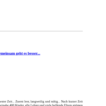
meinsam geht es besser...
ter Zeit... Zuerst leer, langweilig und ruhig... Nach kurzer Zeit
. Beinahe 400 Kinder, alle Lehrer und viele helfende Eltern strömen