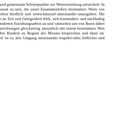
und gemeinsam Schwerpunkte zur Werteerziehung entwickelt. In
bewusst zu sein, die unser Zusammenleben bestimmen. Werte wie
leben friedlich und wertschätzend miteinander umzugehen. Die
er an Zeit und Gelegenheit fehlt, sich konstruktiv und nachhaltig
ränderten Erziehungsarbeit an und wünschen uns von Ihnen dabei
Einrichtungen gleichzeitig monatlich mit einem bestimmten Wert
it den Kindern zu Beginn des Monats besprochen und dann im
 ist es, den Umgang miteinander respektvoller, höflicher und