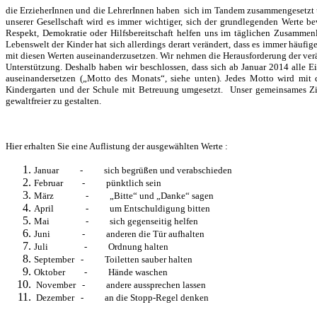
die ErzieherInnen und die LehrerInnen haben sich im Tandem zusammengesetzt 
unserer Gesellschaft wird es immer wichtiger, sich der grundlegenden Werte 
Respekt, Demokratie oder Hilfsbereitschaft helfen uns im täglichen Zusammen
Lebenswelt der Kinder hat sich allerdings derart verändert, dass es immer häufig
mit diesen Werten auseinanderzusetzen. Wir nehmen die Herausforderung der ve
Unterstützung. Deshalb haben wir beschlossen, dass sich ab Januar 2014 alle 
auseinandersetzen („Motto des Monats“, siehe unten). Jedes Motto wird m
Kindergarten und der Schule mit Betreuung umgesetzt. Unser gemeinsames Ziel
gewaltfreier zu gestalten.
Hier erhalten Sie eine Auflistung der ausgewählten Werte :
Januar - sich begrüßen und verabschieden
Februar - pünktlich sein
März - „Bitte“ und „Danke“ sagen
April - um Entschuldigung bitten
Mai - sich gegenseitig helfen
Juni - anderen die Tür aufhalten
Juli - Ordnung halten
September - Toiletten sauber halten
Oktober - Hände waschen
November - andere aussprechen lassen
Dezember - an die Stopp-Regel denken