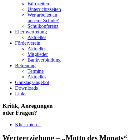
Bürozeiten
Unterrichtszeiten
Wer arbeitet an
unserer Schule?
Schulkonferenz
Elternvertretung
Aktuelles
Förderverein
Aktuelles
Mitglieder
Bankverbindung
Betreuung
Termine
Aktuelles
Ganztagsangebot
Downloads
Links
Kritik, Anregungen
oder Fragen?
Klick mich...
Werteerziehung – „Motto des Monats“