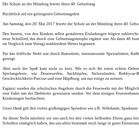
Die Schule an der Mümling feierte ihren 40. Geburtstag
Rückblick auf ein gelungenes Geburtstagsfest
Am Samstag, den 20. Mai 2017 feierte die Schule an der Mümling ihren 40. Gebur
Den bunten, von den Kindern selbst gestalteten Einladungen folgten zahlreich
neue Schullied, das durch eine Geburtstagsstrophe ergänzt war. Als dann 40 bun
im Vergleich zum Vortag) strahlendem Wetter beginnen.
Für das leibliche Wohl war durch Bratwürste, internationale Spezialitäten, Ka
gesorgt.
Aber auch der Spaß kam nicht zu kurz. Wie es sich für einen echten Geburtst
Spielangebote, wie Dosenwerfen, Sackhüpfen, Stelzenlaufen, Bobbycar-R
Geschicklichkeits-Parcour und eine Hüpfburg, um nur einige zu nennen.
Ergänzt wurden die schulischen Angebote durch die Feuerwehr mit der Möglich
eine Fahrt mit der Drehleiter gewonnen werden. Vor dem riesigen Feuerwehraut
Kinderaugen beobachten.
Unser Dank gilt den vielen großzügigen Spendern wie z.B. Volksbank, Sparkasse
An dieser Stelle möchten wir uns auch bei den vielen helfenden Eltern ganz he
Schulfest ermöglich haben, das uns allen bestimmt noch lange in guter Erinnerun