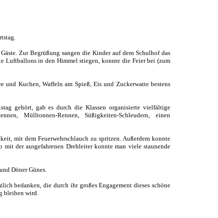
tstag.
e Gäste. Zur Begrüßung sangen die Kinder auf dem Schulhof das
te Luftballons in den Himmel stiegen, konnte die Feier bei (zum
ffee und Kuchen, Waffeln am Spieß, Eis und Zuckerwatte bestens
ag gehört, gab es durch die Klassen organisierte vielfältige
ennen, Mülltonnen-Rennen, Süßigkeiten-Schleudern, einen
keit, mit dem Feuerwehrschlauch zu spritzen. Außerdem konnte
o mit der ausgefahrenen Drehleiter konnte man viele staunende
 und Döner Günes.
rzlich bedanken, die durch ihr großes Engagement dieses schöne
g bleiben wird.