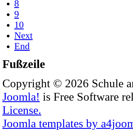
8
9
10
Next
End
Fußzeile
Copyright © 2026 Schule a
Joomla!
is Free Software re
License.
Joomla templates by a4joo