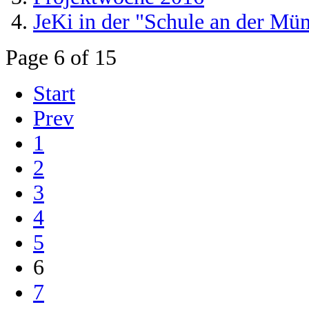
JeKi in der "Schule an der Mü
Page 6 of 15
Start
Prev
1
2
3
4
5
6
7