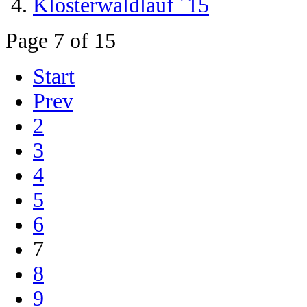
Klosterwaldlauf ´15
Page 7 of 15
Start
Prev
2
3
4
5
6
7
8
9