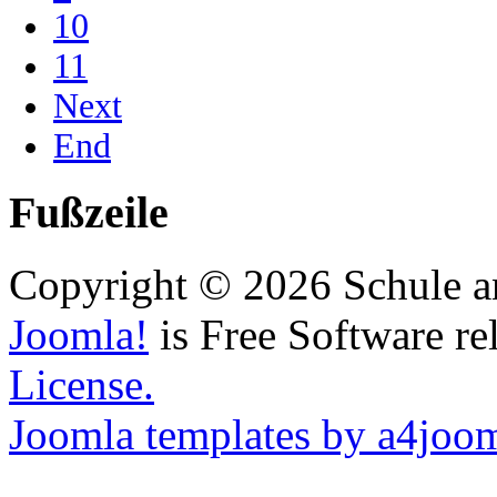
10
11
Next
End
Fußzeile
Copyright © 2026 Schule a
Joomla!
is Free Software re
License.
Joomla templates by a4joo