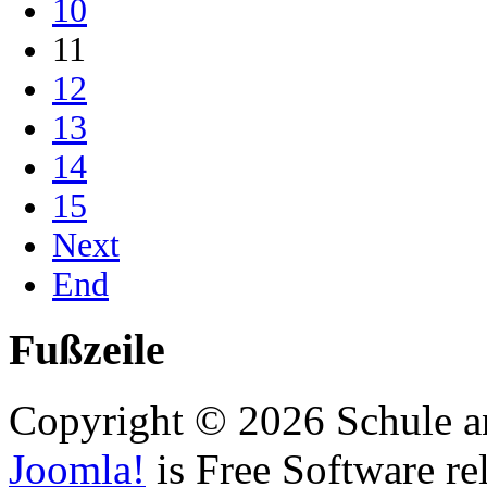
10
11
12
13
14
15
Next
End
Fußzeile
Copyright © 2026 Schule a
Joomla!
is Free Software re